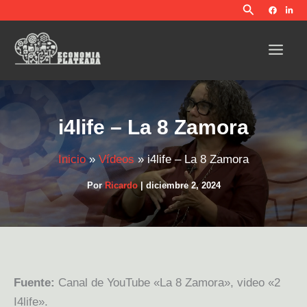
Buscar
Ir
al
contenido
i4life – La 8 Zamora
Inicio
Vídeos
i4life – La 8 Zamora
Por
Ricardo
|
diciembre 2, 2024
Fuente:
Canal de YouTube «La 8 Zamora», video «2
I4life».