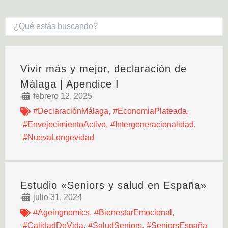
Vivir más y mejor, declaración de
Málaga | Apendice I
febrero 12, 2025
•
#DeclaraciónMálaga
,
#EconomiaPlateada
,
#EnvejecimientoActivo
,
#Intergeneracionalidad
,
#NuevaLongevidad
Estudio «Seniors y salud en España»
julio 31, 2024
•
#Ageingnomics
,
#BienestarEmocional
,
#CalidadDeVida
,
#SaludSeniors
,
#SeniorsEspaña