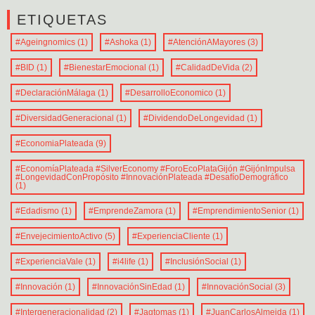
ETIQUETAS
#Ageingnomics
(1)
#Ashoka
(1)
#AtenciónAMayores
(3)
#BID
(1)
#BienestarEmocional
(1)
#CalidadDeVida
(2)
#DeclaraciónMálaga
(1)
#DesarrolloEconomico
(1)
#DiversidadGeneracional
(1)
#DividendoDeLongevidad
(1)
#EconomiaPlateada
(9)
#EconomíaPlateada #SilverEconomy #ForoEcoPlataGijón #GijónImpulsa
#LongevidadConPropósito #InnovaciónPlateada #DesafíoDemográfico
(1)
#Edadismo
(1)
#EmprendeZamora
(1)
#EmprendimientoSenior
(1)
#EnvejecimientoActivo
(5)
#ExperienciaCliente
(1)
#ExperienciaVale
(1)
#i4life
(1)
#InclusiónSocial
(1)
#Innovación
(1)
#InnovaciónSinEdad
(1)
#InnovaciónSocial
(3)
#Intergeneracionalidad
(2)
#Jagtomas
(1)
#JuanCarlosAlmeida
(1)