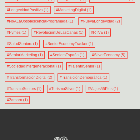
#LongevidadPositiva
(1)
#MarketingDigital
(1)
#NoALaObsolescenciaProgramada
(1)
#NuevaLongevidad
(2)
#Pymes
(1)
#RevoluciónDeLasCanas
(1)
#RTVE
(1)
#SaludSeniors
(1)
#SeniorEconomyTracker
(1)
#SeniorMarketing
(1)
#SeniorsEspaña
(1)
#SilverEconomy
(5)
#SociedadIntergeneracional
(1)
#TalentoSenior
(1)
#TransformaciónDigital
(2)
#TransiciónDemográfica
(1)
#TurismoSeniors
(1)
#TurismoSilver
(1)
#Viajes55Plus
(1)
#Zamora
(1)