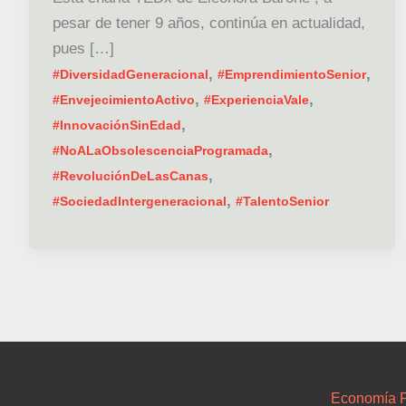
pesar de tener 9 años, continúa en actualidad,
pues […]
,
,
#DiversidadGeneracional
#EmprendimientoSenior
,
,
#EnvejecimientoActivo
#ExperienciaVale
,
#InnovaciónSinEdad
,
#NoALaObsolescenciaProgramada
,
#RevoluciónDeLasCanas
,
#SociedadIntergeneracional
#TalentoSenior
Economía P