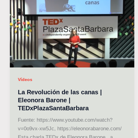
Vídeos
La Revolución de las canas |
Eleonora Barone |
TEDxPlazaSantaBarbara
Fuente: https://www.youtube.com/watch?
v=0o9vx-xw5Jc, https://eleonorabarone.com/
Esta charla TEDx de Eleonora Barone , a