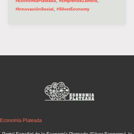
,
,
#EconomiaPlateada
#EmprendeZamora
,
#InnovaciónSocial
#SilverEconomy
Economía Plateada