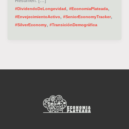
Resumen: […]
,
,
#DividendoDeLongevidad
#EconomiaPlateada
,
,
#EnvejecimientoActivo
#SeniorEconomyTracker
,
#SilverEconomy
#TransiciónDemográfica